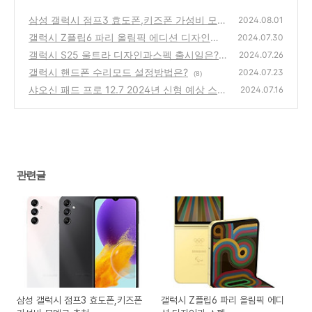
삼성 갤럭시 점프3 효도폰,키즈폰 가성비 모델
2024.08.01
로 추천
갤럭시 Z플립6 파리 올림픽 에디션 디자인과
(1)
2024.07.30
스펙
갤럭시 S25 울트라 디자인과스펙 출시일은?
(0)
2024.07.26
갤럭시 핸드폰 수리모드 설정방법은?
(0)
2024.07.23
(8)
샤오신 패드 프로 12.7 2024년 신형 예상 스펙
2024.07.16
디자인
(0)
관련글
삼성 갤럭시 점프3 효도폰,키즈폰
갤럭시 Z플립6 파리 올림픽 에디