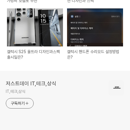
가성비 모델로 추천
션 디자인과 스펙
갤럭시 S25 울트라 디자인과스펙
갤럭시 핸드폰 수리모드 설정방법
출시일은?
은?
저스트데이 IT,테크,상식
IT,테크,상식
구독하기