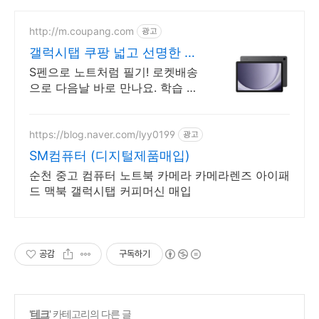
http://m.coupang.com
광고
갤럭시탭 쿠팡 넓고 선명한 화
면
S펜으로 노트처럼 필기! 로켓배송
으로 다음날 바로 만나요. 학습 인
강, 영상 시청에 제격! 가성비 좋은
갤럭시탭 쿠팡.
https://blog.naver.com/lyy0199
광고
SM컴퓨터 (디지털제품매입)
순천 중고 컴퓨터 노트북 카메라 카메라렌즈 아이패
드 맥북 갤럭시탭 커피머신 매입
공감
구독하기
'
테크
' 카테고리의 다른 글