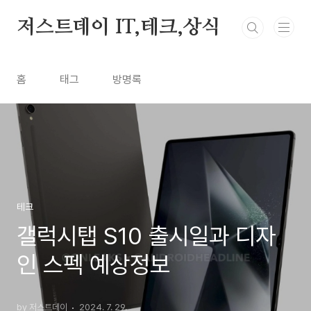
본문 바로가기
저스트데이 IT,테크,상식
홈
태그
방명록
테크
갤럭시탭 S10 출시일과 디자
인 스펙 예상정보
by 저스트데이
2024. 7. 29.