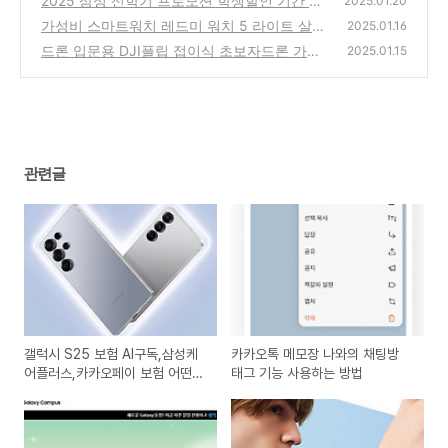
2025 삼성 신학기 프로모션 학생할인 기간 혜
2025.01.20
택 총정리
가성비 스마트워치 레드미 워치 5 라이트 살만
(0)
2025.01.16
한가?
드론 입문용 DJI플립 접이식 초보자드론 가격
(0)
2025.01.15
과 스펙은?
(0)
관련글
갤럭시 S25 보험 AI구독,삼성케
카카오톡 메모장 나와의 채팅방
어플러스,카카오페이 보험 어떤게
태그 기능 사용하는 방법
더 좋을까?