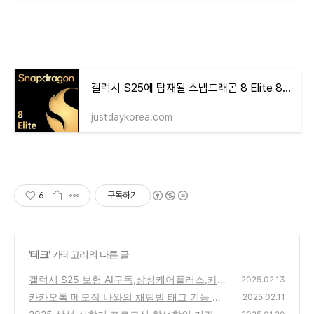
갤럭시 S25에 탑재될 스냅드래곤 8 Elite 8 Gen 4 벤치 성능 비교
justdaykorea.com
6
구독하기
'
테크
' 카테고리의 다른 글
갤럭시 S25 보험 AI구독,삼성케어플러스,카카
2025.02.13
오페이 보험 어떤게 더 좋을까?
카카오톡 메모장 나와의 채팅방 태그 기능 사
(1)
2025.02.11
용하는 방법
(1)