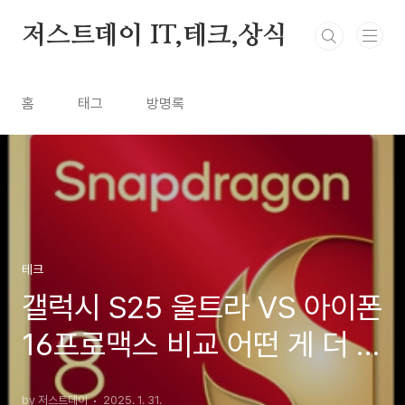
본문 바로가기
저스트데이 IT,테크,상식
홈
태그
방명록
테크
갤럭시 S25 울트라 VS 아이폰
16프로맥스 비교 어떤 게 더 좋
을까?
by 저스트데이
2025. 1. 31.