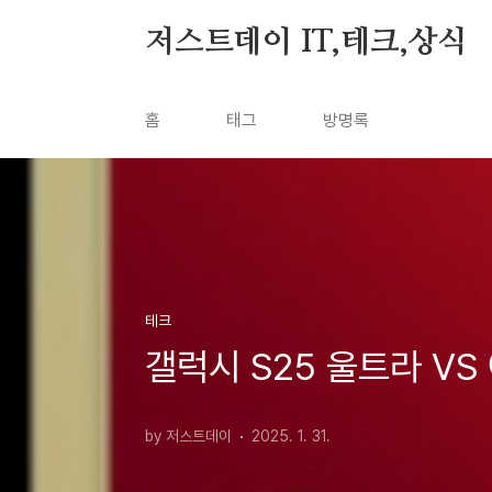
본문 바로가기
저스트데이 IT,테크,상식
홈
태그
방명록
테크
갤럭시 S25 울트라 VS
by 저스트데이
2025. 1. 31.