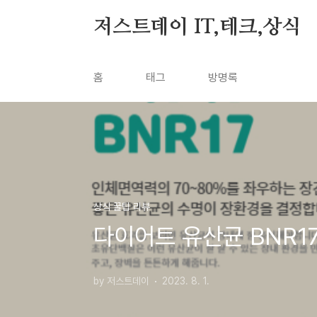
본문 바로가기
저스트데이 IT,테크,상식
홈
태그
방명록
상식 꿀팁 리뷰
다이어트 유산균 BNR1
by 저스트데이
2023. 8. 1.