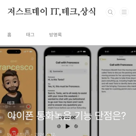
본문 바로가기
저스트데이 IT,테크,상식
홈
태그
방명록
테크
아이폰 통화녹음 기능 단점은?
by 저스트데이
2024. 6. 12.