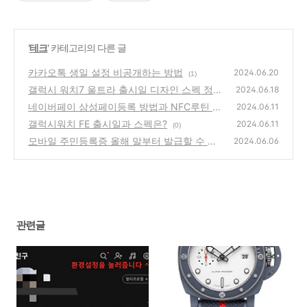
'
테크
' 카테고리의 다른 글
카카오톡 생일 설정 비공개하는 방법
2024.06.20
(1)
갤럭시 워치7 울트라 출시일 디자인 스펙 정리
2024.06.18
네이버페이 삼성페이등록 방법과 NFC루틴 설
(2)
2024.06.11
정방법
갤럭시워치 FE 출시일과 스펙은?
(0)
2024.06.11
(0)
모바일 주민등록증 올해 말부터 발급할 수 있
2024.06.06
습니다.
(4)
관련글