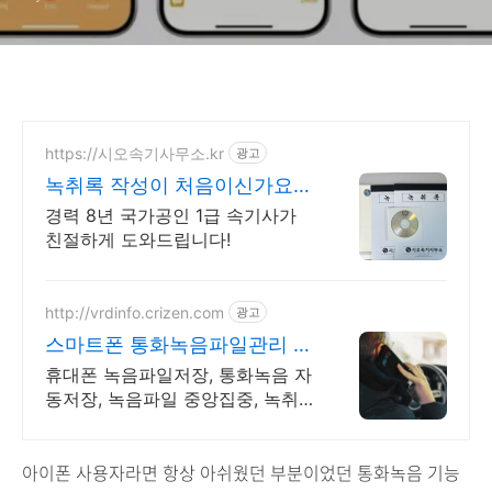
https://시오속기사무소.kr
광고
녹취록 작성이 처음이신가요?
비밀 엄수, 온라인 접수
경력 8년 국가공인 1급 속기사가
친절하게 도와드립니다!
http://vrdinfo.crizen.com
광고
스마트폰 통화녹음파일관리 금
소법 대응 녹음관리
휴대폰 녹음파일저장, 통화녹음 자
동저장, 녹음파일 중앙집중, 녹취
파일관리,당일사용
아이폰 사용자라면 항상 아쉬웠던 부분이었던 통화녹음 기능