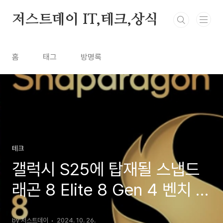
본문 바로가기
저스트데이 IT,테크,상식
홈
태그
방명록
테크
갤럭시 S25에 탑재될 스냅드
래곤 8 Elite 8 Gen 4 벤치 성
능 비교
by 저스트데이
2024. 10. 26.