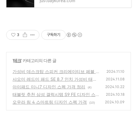
justdaykorea.com
3
구독하기
'
테크
' 카테고리의 다른 글
가성비 데스크탑 스피커 크리에이티브 페블 P
2024.11.10
EBBLE 스펙비교
샤오미 레드미 패드 SE 8.7 인치 가성비 태블
(1)
2024.11.08
릿 장점
아이패드 미니7 디자인 스펙 가격 정리
(5)
2024.10.22
(4)
태블릿 추천 삼성 갤럭시탭 S9 FE 디자인 스펙
2024.10.18
가격은?
오우라 링 4 스마트링 디자인 스펙 가격
(8)
2024.10.09
(10)