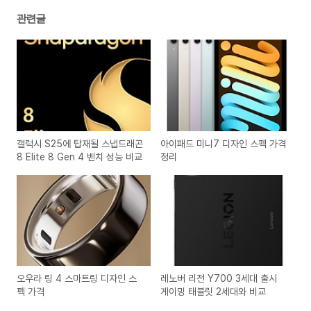
관련글
갤럭시 S25에 탑재될 스냅드래곤
아이패드 미니7 디자인 스펙 가격
8 Elite 8 Gen 4 벤치 성능 비교
정리
오우라 링 4 스마트링 디자인 스
레노버 리전 Y700 3세대 출시
펙 가격
게이밍 태블릿 2세대와 비교