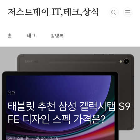
본문 바로가기
저스트데이 IT,테크,상식
홈
태그
방명록
테크
태블릿 추천 삼성 갤럭시탭 S9
FE 디자인 스펙 가격은?
by 저스트데이
2024. 10. 18.