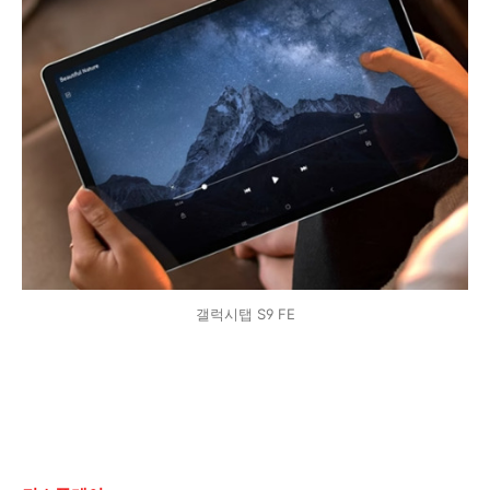
갤럭시탭 S9 FE