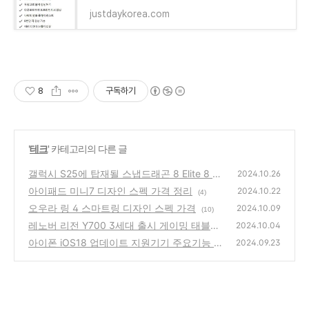
justdaykorea.com
8
구독하기
'
테크
' 카테고리의 다른 글
갤럭시 S25에 탑재될 스냅드래곤 8 Elite 8 Ge
2024.10.26
n 4 벤치 성능 비교
아이패드 미니7 디자인 스펙 가격 정리
(1)
2024.10.22
(4)
오우라 링 4 스마트링 디자인 스펙 가격
2024.10.09
(10)
레노버 리전 Y700 3세대 출시 게이밍 태블릿
2024.10.04
2세대와 비교
아이폰 iOS18 업데이트 지원기기 주요기능 정
(7)
2024.09.23
리.
(10)