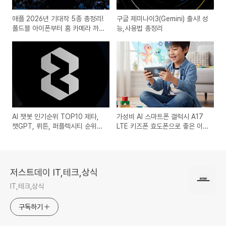
애플 2026년 기대작 5종 총정리!
구글 제미나이3(Gemini) 출시! 성
폴드블 아이폰부터 홈 카메라 까
능,사용법 총정리
지
AI 챗봇 인기순위 TOP10 제타,
가성비 AI 스마트폰 갤럭시 A17
챗GPT, 뤼튼, 퍼플렉시티 순위
LTE 키즈폰 효도폰으로 좋은 이유
는?
는?
저스트데이 IT,테크,상식
IT,테크,상식
구독하기