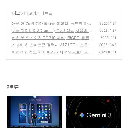
'
테크
' 카테고리의 다른 글
애플 2026년 기대작 5종 총정리! 폴드블 아이
2025.11.27
폰부터 홈 카메라 까지
구글 제미나이3(Gemini) 출시! 성능,사용법 총
(1)
2025.11.27
정리
AI 챗봇 인기순위 TOP10 제타, 챗GPT, 뤼튼,
(0)
2025.11.11
퍼플렉시티 순위는?
가성비 AI 스마트폰 갤럭시 A17 LTE 키즈폰 효
(0)
2025.11.08
도폰으로 좋은 이유는?
버스·지하철도 ‘하이패스 시대’? 안드로이드 태
(0)
2025.10.31
그리스 버스 결제 시작!
(0)
관련글