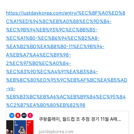
https://justdaykorea.com/entry/%EC%BF%A0%ED%8
C%A1%ED%94%8C%EB%A0%88%EC%9D%B4-
%EC%9B%94%EB%93%9C%EC%BB%B5-
%EC%A1%B0-%EC%B6%94%EC%B2%A8-
%EA%B2%BD%EA%B8%B0-11%EC%9B%94-
A%EB%A7%A4%EC%B9%98-
2%EC%97%B0%EC%A0%84-
%EC%83%9D%EC%A4%91%EA%B3%84-
%EB%8C%80%ED%95%9C%EB%AF%BC%EA%B5%AD
-vs-
%EB%B3%BC%EB%A6%AC%EB%B9%84%EC%95%84
%C2%B7%EA%B0%80%EB%82%98
쿠팡플레이, 월드컵 조 추첨 경기 11월 A매치 2연전 생중계 대한민국 vs 볼리비아·가나
justdaykorea.com