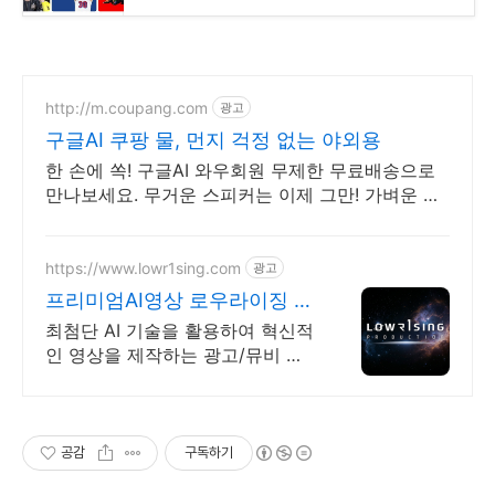
http://m.coupang.com
광고
구글AI 쿠팡 물, 먼지 걱정 없는 야외용
한 손에 쏙! 구글AI 와우회원 무제한 무료배송으로
만나보세요. 무거운 스피커는 이제 그만! 가벼운 미
니스피커, 편리하게 어디든 즐겨보세요.
https://www.lowr1sing.com
광고
프리미엄AI영상 로우라이징 AI
영상 + CG가능한 업체
최첨단 AI 기술을 활용하여 혁신적
인 영상을 제작하는 광고/뮤비 프
로덕션 촬영 비용이 부담되셨다면,
AI 영상으로 효율적인 비용 절감
효과를 경험해보세요
공감
구독하기