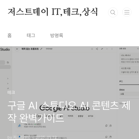
본문 바로가기
저스트데이 IT,테크,상식
홈
태그
방명록
테크
구글 AI 스튜디오 AI 콘텐츠 제
작 완벽가이드
by 저스트데이
2025. 11. 12.