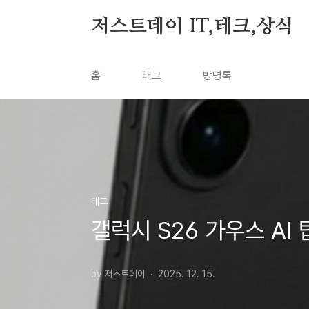
본문 바로가기
저스트데이 IT,테크,상식
홈
태그
방명록
테크
갤럭시 S26 가우스 AI
by 저스트데이
2025. 12. 15.